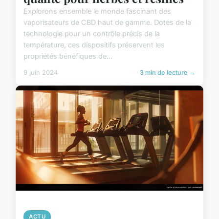
Explorons ensemble le monde fascinant des
vaporisateurs de CBD haut de gamme. Dotés de la
technologie pour un contrôle précis de la
température, ces dispositifs préservent les
propriétés bénéfiques de...
9 juin 2024
3 min de lecture →
ACTU