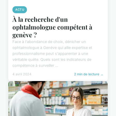
ACTU
À la recherche d'un
ophtalmologue compétent à
genève ?
Face à l'abondance de choix, dénicher un
ophtalmologue à Genève qui allie expertise et
professionnalisme peut s'apparenter à une
véritable quête. Quels sont les indicateurs de
compétence à surveiller ...
4 avril 2024
2 min de lecture →