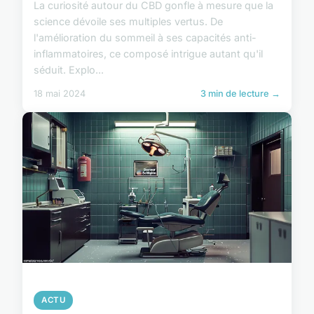
La curiosité autour du CBD gonfle à mesure que la
science dévoile ses multiples vertus. De
l'amélioration du sommeil à ses capacités anti-
inflammatoires, ce composé intrigue autant qu'il
séduit. Explo...
18 mai 2024
3 min de lecture →
ACTU