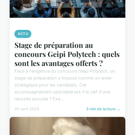
ACTU
Stage de préparation au
concours Geipi Polytech : quels
sont les avantages offerts ?
Face à l'exigence du concours Geipi Polytech, un
stage de préparation s'impose comme un levier
stratégique pour les candidats. Cet
accompagnement spécialisé est-il la clef d'une
réussite assurée ? Exa...
20 avril 2024
3 min de lecture →