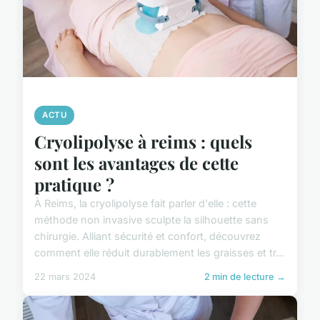
ACTU
Cryolipolyse à reims : quels
sont les avantages de cette
pratique ?
À Reims, la cryolipolyse fait parler d'elle : cette
méthode non invasive sculpte la silhouette sans
chirurgie. Alliant sécurité et confort, découvrez
comment elle réduit durablement les graisses et tr...
22 mars 2024
2 min de lecture →