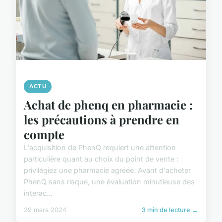
ACTU
Achat de phenq en pharmacie :
les précautions à prendre en
compte
L'acquisition de PhenQ requiert une attention
particulière quant au choix du point de vente :
privilégiez une pharmacie agréée. Avant d'acheter
PhenQ sans risque, une évaluation minutieuse des
interac...
29 mars 2024
3 min de lecture →