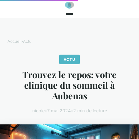
Accueil
›
Actu
ACTU
Trouvez le repos: votre
clinique du sommeil à
Aubenas
nicole
•
7 mai 2024
•
2 min de lecture