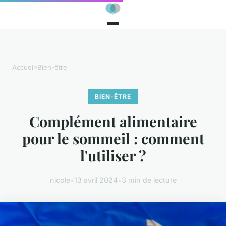
Accueil
›
Bien-être
BIEN-ÊTRE
Complément alimentaire
pour le sommeil : comment
l'utiliser ?
nicole
•
13 avril 2024
•
3 min de lecture