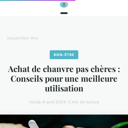
Accueil
›
Bien-être
BIEN-ÊTRE
Achat de chanvre pas chères :
Conseils pour une meilleure
utilisation
nicole
•
6 avril 2024
•
3 min de lecture