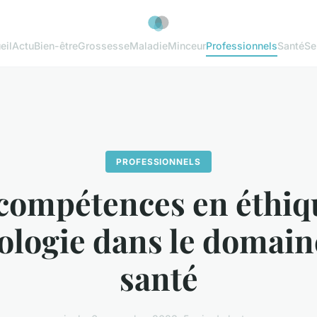
eil
Actu
Bien-être
Grossesse
Maladie
Minceur
Professionnels
Santé
Se
PROFESSIONNELS
compétences en éthiq
ologie dans le domaine
santé