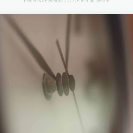
nicole
•
6 novembre 2023
•
5 min de lecture