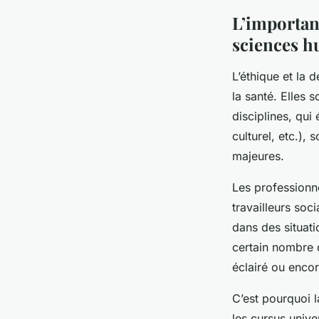
L’importanc
sciences h
L’éthique et la 
la santé. Elles 
disciplines, qui
culturel, etc.),
majeures.
Les professionn
travailleurs soc
dans des situati
certain nombre 
éclairé ou encore
C’est pourquoi l
les cursus unive