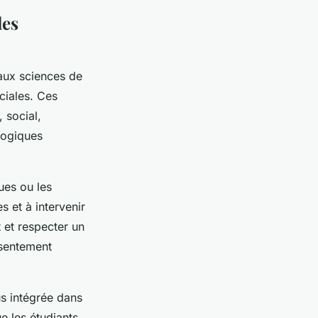
les
 aux sciences de
ciales. Ces
 social,
ologiques
ues ou les
s et à intervenir
t et respecter un
nsentement
us intégrée dans
ue les étudiants