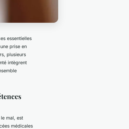
es essentielles
 une prise en
rs, plusieurs
nté intègrent
ensemble
étences
 le mal, est
ncées médicales