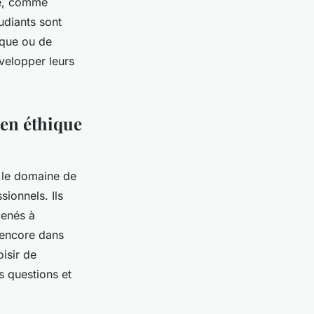
ité, comme
udiants sont
ique ou de
velopper leurs
 en éthique
s le domaine de
ionnels. Ils
menés à
 encore dans
isir de
s questions et