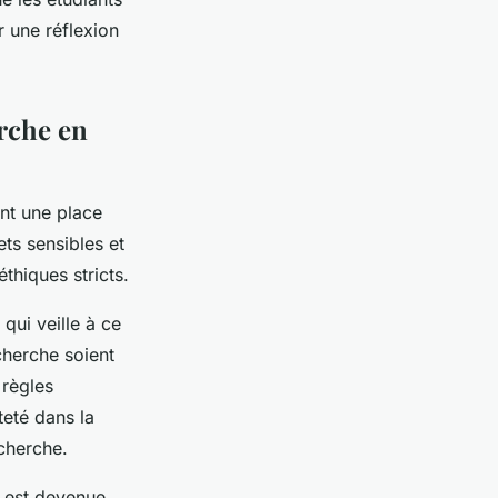
r une réflexion
erche en
nt une place
ts sensibles et
thiques stricts.
, qui veille à ce
echerche soient
 règles
teté dans la
echerche.
e est devenue