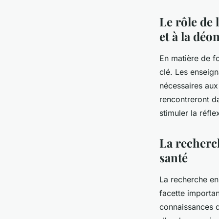
Le rôle de 
et à la déo
En matière de fo
clé. Les enseig
nécessaires aux 
rencontreront da
stimuler la réfl
La recherc
santé
La recherche en
facette importan
connaissances d