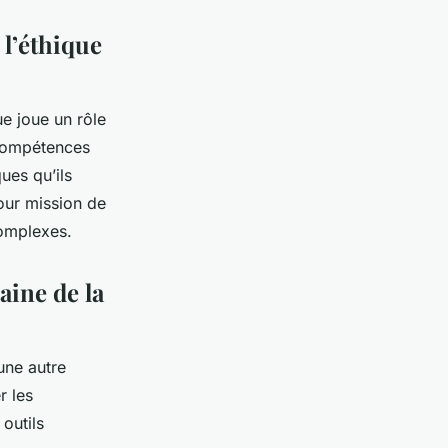
 l’éthique
ue joue un rôle
 compétences
ues qu’ils
pour mission de
complexes.
aine de la
une autre
r les
outils