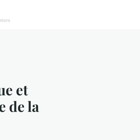
niors
ue et
 de la