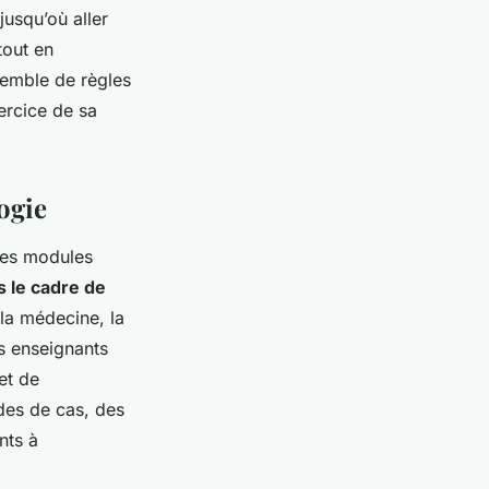
jusqu’où aller
tout en
nsemble de règles
ercice de sa
ogie
des modules
 le cadre de
la médecine, la
s enseignants
et de
des de cas, des
nts à