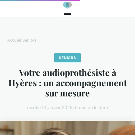
Accueil
›
Seniors
SENIORS
Votre audioprothésiste à
Hyères : un accompagnement
sur mesure
nicole
•
13 janvier 2025
•
5 min de lecture